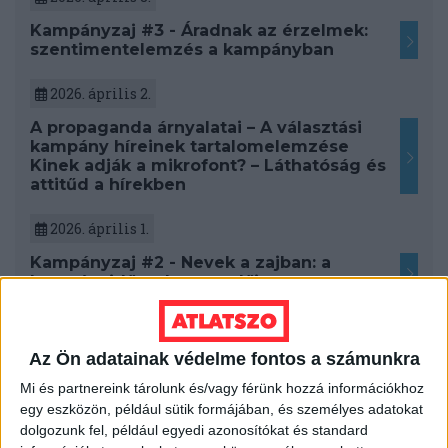
Kampányzaj #3 - Áradnak az érzelmek:
szentimentelemzés a kampányban
2026. április 2.
A propaganda árnyalatai – A választási
kampány híreinek tartalomelemzése
Kinek adják a mikrofont? – Láthatóság és
attitűd a hírekben
2026. április 1.
Kampányzaj #2 - Nevek a zajban: a
kampányidőszak szereplői
KÖVESS MINKET VAGY
LÉPJ VELÜNK
KAPCSOLATBA!
Az Ön adatainak védelme fontos a számunkra
Mi és partnereink tárolunk és/vagy férünk hozzá információkhoz
egy eszközön, például sütik formájában, és személyes adatokat
dolgozunk fel, például egyedi azonosítókat és standard