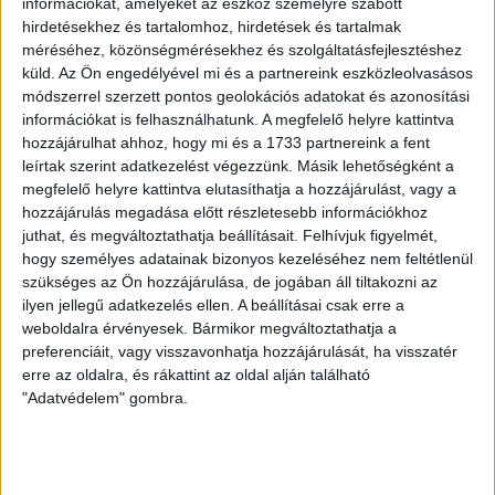
információkat, amelyeket az eszköz személyre szabott
hirdetésekhez és tartalomhoz, hirdetések és tartalmak
méréséhez, közönségmérésekhez és szolgáltatásfejlesztéshez
ATLATSZO.HU LEGFRISSEBB
küld.
Az Ön engedélyével mi és a partnereink eszközleolvasásos
módszerrel szerzett pontos geolokációs adatokat és azonosítási
2026. augusztus 7.
információkat is felhasználhatunk. A megfelelő helyre kattintva
hozzájárulhat ahhoz, hogy mi és a 1733 partnereink a fent
Orbán Gáspár Csádban, mérgező anyag
leírtak szerint adatkezelést végezzünk. Másik lehetőségként a
Újpesten és Rákospalotán
megfelelő helyre kattintva elutasíthatja a hozzájárulást, vagy a
hozzájárulás megadása előtt részletesebb információkhoz
2026. augusztus 7.
juthat, és megváltoztathatja beállításait.
Felhívjuk figyelmét,
Félmilliárd forintot kapott a CÖF
hogy személyes adatainak bizonyos kezeléséhez nem feltétlenül
„magyarországi vállalkozásoktól” 2025-
szükséges az Ön hozzájárulása, de jogában áll tiltakozni az
ben
ilyen jellegű adatkezelés ellen. A beállításai csak erre a
weboldalra érvényesek. Bármikor megváltoztathatja a
2026. augusztus 6.
preferenciáit, vagy visszavonhatja hozzájárulását, ha visszatér
erre az oldalra, és rákattint az oldal alján található
Mészárosék V-Híd Kft.-je behúzta az első,
"Adatvédelem" gombra.
300 milliós tenderét a választások óta
2026. augusztus 6.
Mi maradt mára a független sajtóból? –