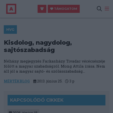
TÁMOGATOM
HVG
Kisdolog, nagydolog,
sajtószabadság
Néhány megjegyzés Farkasházy Tivadar vécécsészéje
fölött a magyar szabadságról. Mong Attila írása. Nem
áll jól a magyar sajtó- és szólásszabadság...
MÉRTÉKBLOG
2013. június 25.
3
p
KAPCSOLÓDÓ CIKKEK
2026. június 18.